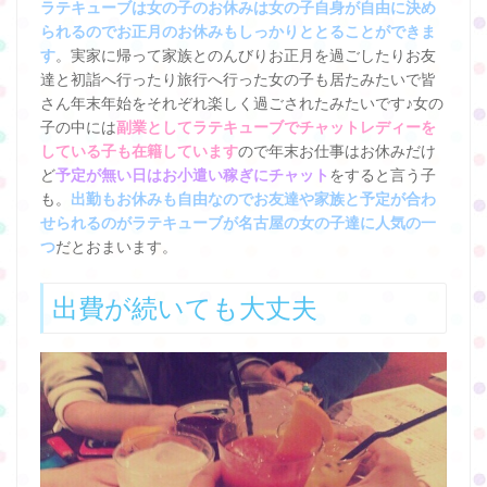
ラテキューブは女の子のお休みは女の子自身が自由に決め
られるのでお正月のお休みもしっかりととることができま
す
。実家に帰って家族とのんびりお正月を過ごしたりお友
達と初詣へ行ったり旅行へ行った女の子も居たみたいで皆
さん年末年始をそれぞれ楽しく過ごされたみたいです♪女の
子の中には
副業としてラテキューブでチャットレディーを
している子も在籍しています
ので年末お仕事はお休みだけ
ど
予定が無い日はお小遣い稼ぎにチャット
をすると言う子
も。
出勤もお休みも自由なのでお友達や家族と予定が合わ
せられるのがラテキューブが名古屋の女の子達に人気の一
つ
だとおまいます。
出費が続いても大丈夫