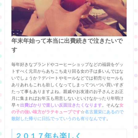
年末年始って本当に出費続きで泣きたいで
す
毎年好きなブランドやコーヒーショップなどの福袋をゲッ
トすべく元旦からあちこち走り回る女の子は多いんではな
いでしょうか？デパートやモールなどでは初売りセールも
ありあれもこれも欲しくなってしまってついつい買いすぎ
たって事もありますよね。親戚やお友達のお子さんとお正
月に集まればお年玉も用意しないといけなかったり年明け
早々
出費ばかりで楽しい反面泣きたくなります
。そんな
女
の子の強い味方がラテキューブです
☆
名古屋栄にあるので
散財した帰りに日払でっていうのも有りなんです
。
２０１７年も楽しく