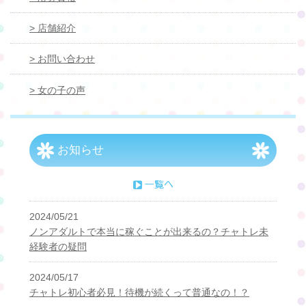
> 店舗紹介
> お問い合わせ
> 女の子の声
お知らせ
2024/05/21
ノンアダルトで本当に稼ぐことが出来るの？チャトレ未
経験者の疑問
2024/05/17
チャトレ初心者必見！待機が続くって普通なの！？