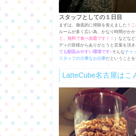
スタッフとしての１日目
まずは、徹底的に掃除を覚えました！
こ
ルームが多く広い為、かなり時間がかか
と、無料で食べ放題です！！
）などなど
ディの皆様からありがとうと言葉を頂き
ても馴染みやすい環境です♪
そんな
チャ
スタッフの大事なお仕事
だということを
LatteCube名古屋