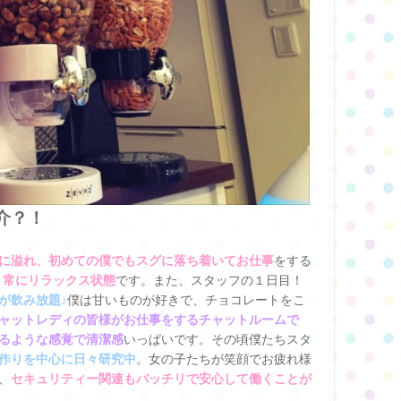
介？！
に溢れ、初めての僕でもスグに落ち着いてお仕事
をする
、常にリラックス状態
です。また、スタッフの１日目！
が飲み放題♪
僕は甘いものが好きで、チョコレートをこ
ャットレディの皆様がお仕事をするチャットルームで
るような感覚で清潔感
いっぱいです。その頃僕たちスタ
作りを中心に日々研究中
。女の子たちが笑顔でお疲れ様
、
セキュリティー関連もバッチリで安心して働くことが