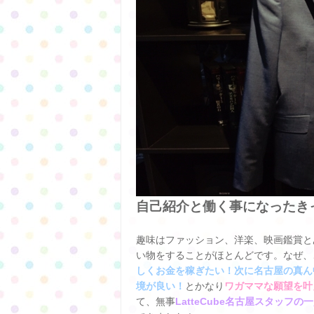
自己紹介と働く事になったき
趣味はファッション、洋楽、映画鑑賞と
い物をすることがほとんどです。なぜ、
しくお金を稼ぎたい！次に名古屋の真ん
境が良い！
とかなり
ワガママな願望を叶え
て、無事
LatteCube名古屋スタッ