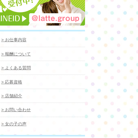
> お仕事内容
> 報酬について
> よくある質問
> 応募資格
> 店舗紹介
> お問い合わせ
> 女の子の声