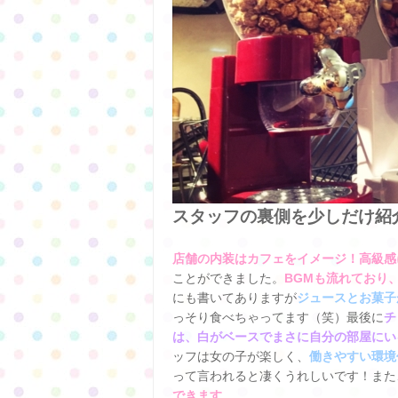
スタッフの裏側を少しだけ紹
店舗の内装はカフェをイメージ！高級感
ことができました。
BGMも流れており
にも書いてありますが
ジュースとお菓子
っそり食べちゃってます（笑）最後に
チ
は、白がベースでまさに自分の部屋にい
ッフは女の子が楽しく、
働きやすい環境
って言われると凄くうれしいです！また
できます
。