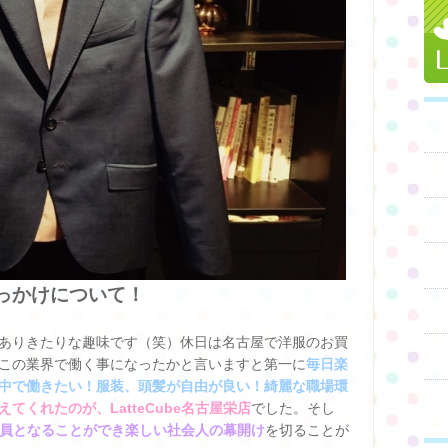
っかけについて！
ありきたりな趣味です（笑）休日は名古屋で洋服のお買
この業界で働く事になったかと言いますと第一に
毎日楽
中で働きたい！服装、頭髪が自由が良い！綺麗な職場環
てくれたのが、LatteCube名古屋栄店
でした。そし
フの一員となることができ楽しい社会人の幕開け
を切ることが